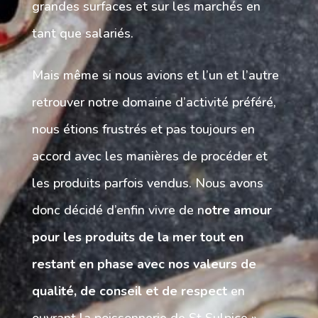
grandes surfaces et sur les marchés en
tant que salariés.
Mais même si nous avions et l’un et l’autre
retrouver notre domaine d’activité préféré,
nous étions frustrés et pas toujours en
accord avec les manières de procéder et
les produits parfois vendus. Nous avons
donc décidé d’enfin vivre de n
otre amour
pour les produits de la mer tout en
restant en phase avec nos valeurs de
qualité, de conseil et de respect
en